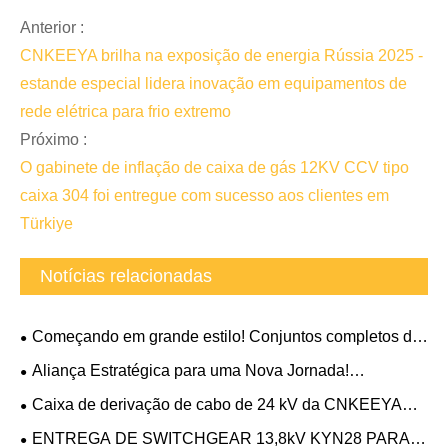
Anterior :
CNKEEYA brilha na exposição de energia Rússia 2025 -
estande especial lidera inovação em equipamentos de
rede elétrica para frio extremo
Próximo :
O gabinete de inflação de caixa de gás 12KV CCV tipo
caixa 304 foi entregue com sucesso aos clientes em
Türkiye
Notícias relacionadas
Começando em grande estilo! Conjuntos completos de
gabinete subterrâneo da CNKEEYA Electric enviados
Aliança Estratégica para uma Nova Jornada!
para o projeto de data center de Ohio nos EUA
CNKEEYA homenageada como Parceira Estratégica de
Caixa de derivação de cabo de 24 kV da CNKEEYA
2026 da Divisão Elétrica da ABB
entra em operação no México, reforçando a rede elétrica
ENTREGA DE SWITCHGEAR 13,8kV KYN28 PARA