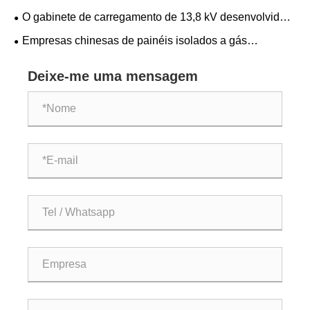
local
PROJETO DE CENTRO DE DADOS AMERICANO
O gabinete de carregamento de 13,8 kV desenvolvido
pela CNKEEYA foi instalado com sucesso no data center
Empresas chinesas de painéis isolados a gás
dos EUA
CNKEEYA garantem pedido repetido em grande escala
da Turquia, produtos multiunidades impulsionam
Deixe-me uma mensagem
atualização da rede