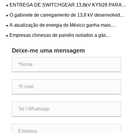
entra em operação no México, reforçando a rede elétrica
ENTREGA DE SWITCHGEAR 13,8kV KYN28 PARA
local
PROJETO DE CENTRO DE DADOS AMERICANO
O gabinete de carregamento de 13,8 kV desenvolvido
pela CNKEEYA foi instalado com sucesso no data center
A atualização de energia do México ganha mais
dos EUA
impulso chinês - Unidades principais do anel CNKEEYA
Empresas chinesas de painéis isolados a gás
garantem pedido de repetição para projeto importante
CNKEEYA garantem pedido repetido em grande escala
da Turquia, produtos multiunidades impulsionam
Deixe-me uma mensagem
atualização da rede