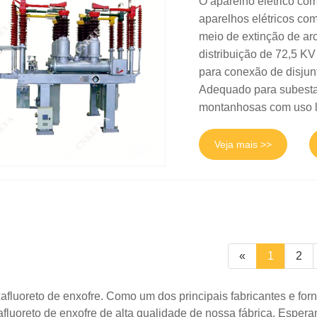
O aparelho elétrico c
aparelhos elétricos c
meio de extinção de ar
distribuição de 72,5 KV
para conexão de disjun
Adequado para subesta
montanhosas com uso li
Veja mais >>
«
1
2
afluoreto de enxofre. Como um dos principais fabricantes e for
fluoreto de enxofre de alta qualidade de nossa fábrica. Esper