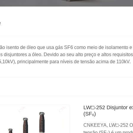
e
buição isento de óleo que usa gás SF6 como meio de isolamento
os disjuntores a óleo. Devido ao seu alto preço e altos requisi
,10kV), principalmente para níveis de tensão acima de 110kV.
LW□-252 Disjuntor ex
(SF₆)
CNKEEYA, LW□-252 O dis
tensão (SF₆) é um prod