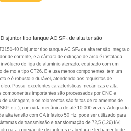
isjuntor tipo tanque AC SF₆ de alta tensão
50-40 Disjuntor tipo tanque AC SF₆ de alta tensão integra o
ador de corrente, e a câmara de extinção de arco é instalada
invólucro de liga de alumínio aterrado, equipado com um
 de mola tipo CT26. Ele usa menos componentes, tem um
to e é robusto e durável, atendendo aos requisitos de
e óleo. Possui excelentes características mecânicas e alta
os componentes importantes são processados ​​por CNC e
 de usinagem, e os rolamentos são feitos de rolamentos de
SKF, etc.), com vida mecânica de até 10.000 vezes. Adequado
e alta tensão com CA trifásico 50 Hz, pode ser utilizado para
sistemas de transmissão e transformação de 72,5 (126) kV;
ado para conexão de disjuntores e abertura e fechamento de