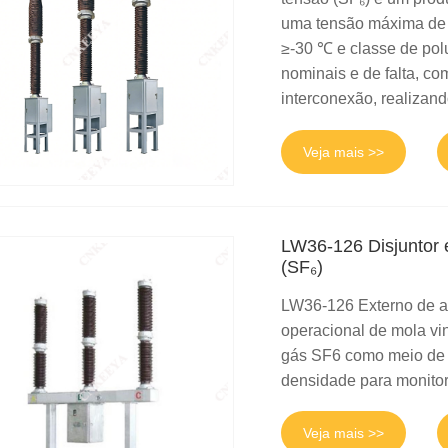
uma tensão máxima de 
≥-30 ℃ e classe de pol
nominais e de falta, com
interconexão, realizand
Veja mais >>
LW36-126 Disjuntor e
(SF₆)
LW36-126 Externo de al
operacional de mola vin
gás SF6 como meio de i
densidade para monito
Veja mais >>