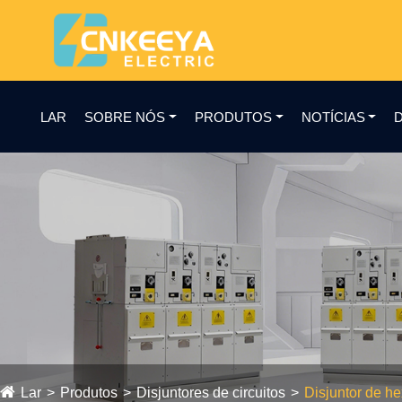
LAR
SOBRE NÓS
PRODUTOS
NOTÍCIAS
Lar
Produtos
Disjuntores de circuitos
Disjuntor de he