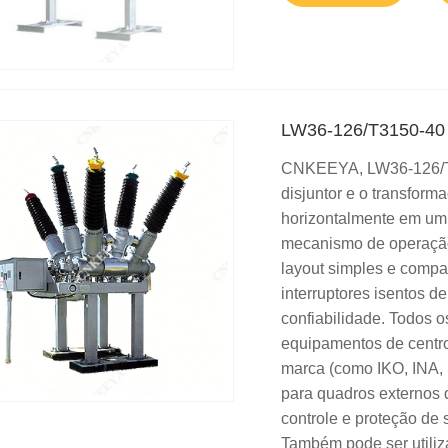
LW36-126/T3150-40 D
CNKEEYA, LW36-126/T31
disjuntor e o transform
horizontalmente em um 
mecanismo de operação
layout simples e compac
interruptores isentos d
confiabilidade. Todos 
equipamentos de centro
marca (como IKO, INA, 
para quadros externos d
controle e proteção de 
Também pode ser utiliz