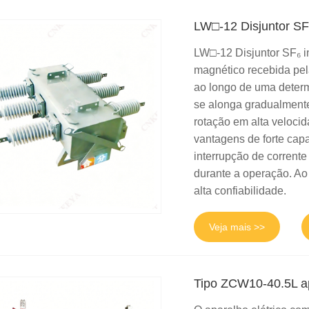
LW□-12 Disjuntor SF
LW□-12 Disjuntor SF₆ in
magnético recebida pela
ao longo de uma determ
se alonga gradualmente
rotação em alta velocida
vantagens de forte capa
interrupção de corrent
durante a operação. A
alta confiabilidade.
Veja mais >>
Tipo ZCW10-40.5L ap