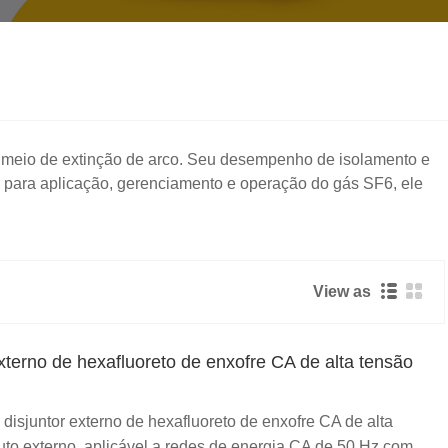
 e meio de extinção de arco. Seu desempenho de isolamento e
tos para aplicação, gerenciamento e operação do gás SF6, ele
View as
terno de hexafluoreto de enxofre CA de alta tensão
juntor externo de hexafluoreto de enxofre CA de alta
uto externo, aplicável a redes de energia CA de 50 Hz com