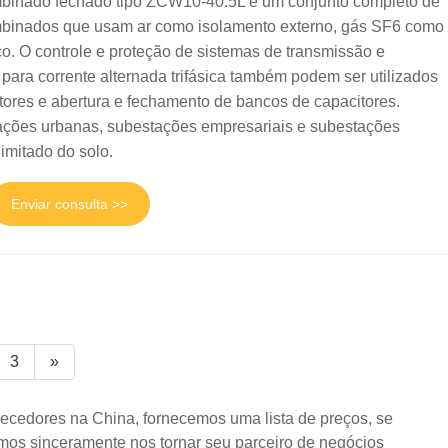
ombinado fechado tipo ZCW10-40.5L é um conjunto completo de
ombinados que usam ar como isolamento externo, gás SF6 como
co. O controle e proteção de sistemas de transmissão e
 para corrente alternada trifásica também podem ser utilizados
tores e abertura e fechamento de bancos de capacitores.
ções urbanas, subestações empresariais e subestações
mitado do solo.
Enviar consulta >>
3
»
necedores na China, fornecemos uma lista de preços, se
amos sinceramente nos tornar seu parceiro de negócios