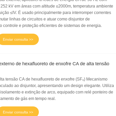
252 kV em áreas com altitude ≤2000m, temperatura ambiente
uição ≤IV. É usado principalmente para interromper correntes
utar linhas de circuitos e atuar como disjuntor de
o controle e proteção eficientes de sistemas de energia.
Enviar consulta >>
Live
xterno de hexafluoreto de enxofre CA de alta tensão
ta tensão CA de hexafluoreto de enxofre (SF₆) Mecanismo
culado ao disjuntor, apresentando um design elegante. Utiliza
solamento e extinção de arco, equipado com relé ponteiro de
ramento de gás em tempo real.
Enviar consulta >>