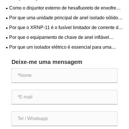
escolha inteligente para proteção elétrica confiável
Como o disjuntor externo de hexafluoreto de enxofre
(SF₆) CA de alta tensão LW36-126 pode melhorar a
Por que uma unidade principal de anel isolado sólido
confiabilidade dos sistemas de energia modernos
de 24kV está se tornando a escolha preferida para
Por que o XRNP-11 é o fusível limitador de corrente de
distribuição de energia moderna
alta tensão preferido para proteção de transformadores
Por que o equipamento de chave de anel inflável
totalmente isolado de 12kV está se tornando a escolha
Por que um isolador elétrico é essencial para uma
preferida para redes modernas de distribuição de energia
transmissão de energia segura e confiável
Deixe-me uma mensagem