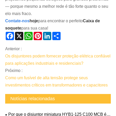
— porque mesmo a melhor rede é tão forte quanto o seu
elo mais fraco.
Contate-nos
hoje
para encontrar o perfeito
Caixa de
soquete
para sua casa!
Facebook
X
WhatsApp
Pinterest
LinkedIn
Share
Anterior :
Os disjuntores podem fornecer proteção elétrica confiável
para aplicações industriais e residenciais?
Próximo :
Como um fusível de alta tensão protege seus
investimentos críticos em transformadores e capacitores
Notícias relacionadas
Por que o disjuntor miniatura HYB1-125 C100 MCB é a