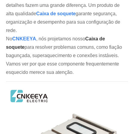
detalhes fazem uma grande diferença. Um produto de
alta qualidade
Caixa de soquete
garante segurança,
organização e desempenho para sua configuração de
rede.
No
CNKEEYA
, nós projetamos nosso
Caixa de
soquete
para resolver problemas comuns, como fiação
Live
bagunçada, superaquecimento e conexões instáveis.
Vamos ver por que esse componente frequentemente
esquecido merece sua atenção.