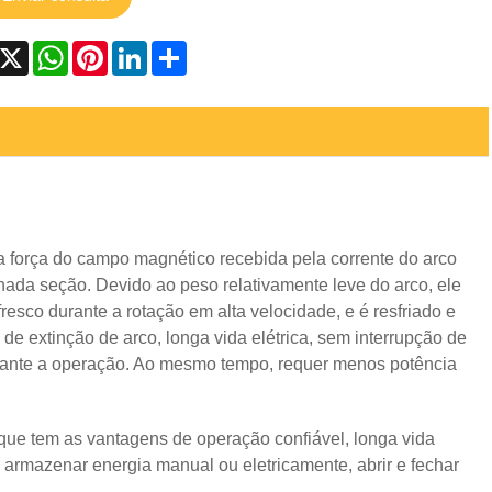
acebook
X
WhatsApp
Pinterest
LinkedIn
Share
Live
 a força do campo magnético recebida pela corrente do arco
inada seção. Devido ao peso relativamente leve do arco, ele
esco durante a rotação em alta velocidade, e é resfriado e
 de extinção de arco, longa vida elétrica, sem interrupção de
rante a operação. Ao mesmo tempo, requer menos potência
que tem as vantagens de operação confiável, longa vida
armazenar energia manual ou eletricamente, abrir e fechar