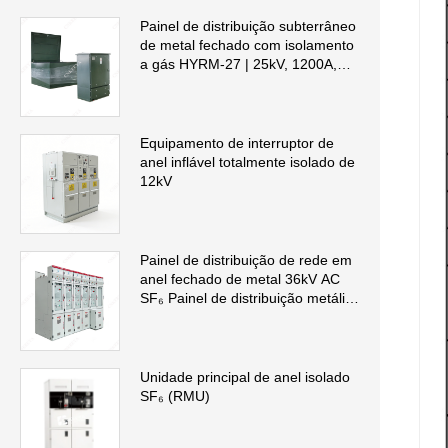
Painel de distribuição subterrâneo
de metal fechado com isolamento
a gás HYRM-27 | 25kV, 1200A,
IP66, certificado UL 2914
Equipamento de interruptor de
anel inflável totalmente isolado de
12kV
Painel de distribuição de rede em
anel fechado de metal 36kV AC
SF₆ Painel de distribuição metálico
isolado a gás (GIS)
Unidade principal de anel isolado
SF₆ (RMU)