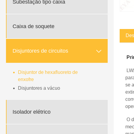
Subestação tipo caixa
Caixa de soquete
Des

Disjuntores de circuitos
Pri
LW□-
Disjuntor de hexafluoreto de
para
enxofre
se a
Disjuntores a vácuo
exti
cor
oper
Isolador elétrico
O d
mec
man