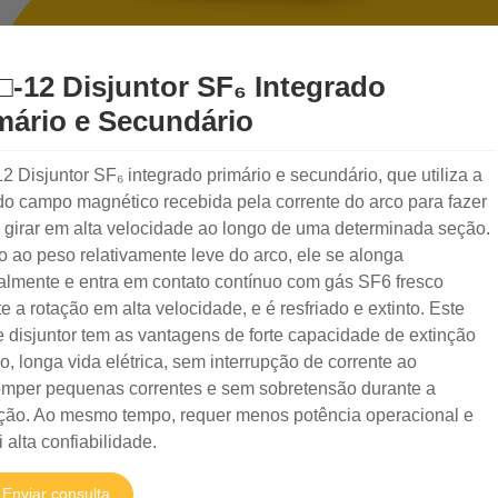
-12 Disjuntor SF₆ Integrado
mário e Secundário
 Disjuntor SF₆ integrado primário e secundário, que utiliza a
do campo magnético recebida pela corrente do arco para fazer
 girar em alta velocidade ao longo de uma determinada seção.
 ao peso relativamente leve do arco, ele se alonga
almente e entra em contato contínuo com gás SF6 fresco
e a rotação em alta velocidade, e é resfriado e extinto. Este
e disjuntor tem as vantagens de forte capacidade de extinção
o, longa vida elétrica, sem interrupção de corrente ao
romper pequenas correntes e sem sobretensão durante a
ção. Ao mesmo tempo, requer menos potência operacional e
 alta confiabilidade.
Enviar consulta