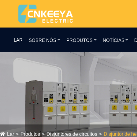
LAR
SOBRE NÓS
PRODUTOS
NOTÍCIAS
Lar
Produtos
Disjuntores de circuitos
Disjuntor de he