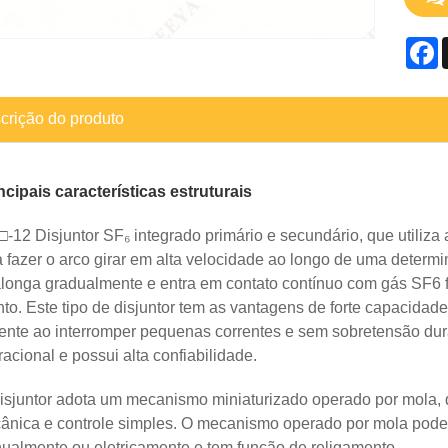
F
crição do produto
ncipais características estruturais
12 Disjuntor SF₆ integrado primário e secundário, que utiliza
 fazer o arco girar em alta velocidade ao longo de uma determ
longa gradualmente e entra em contato contínuo com gás SF6 fr
nto. Este tipo de disjuntor tem as vantagens de forte capacidade
rente ao interromper pequenas correntes e sem sobretensão du
acional e possui alta confiabilidade.
isjuntor adota um mecanismo miniaturizado operado por mola, 
ânica e controle simples. O mecanismo operado por mola pode 
ualmente ou eletricamente e tem função de religamento.