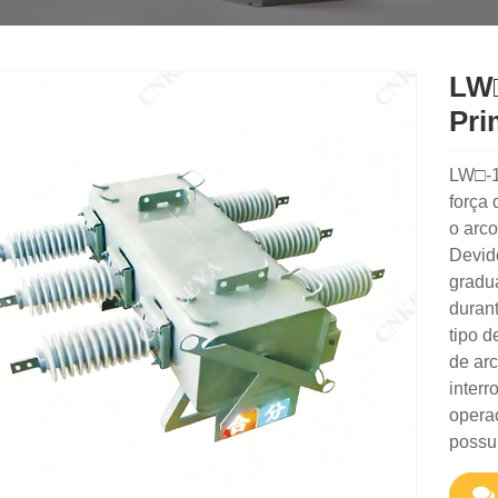
LW□
Pri
LW□-12
força 
o arco
Devido
gradu
durant
tipo d
de arc
inter
opera
possui