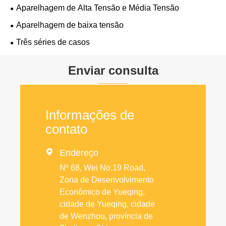
Aparelhagem de Alta Tensão e Média Tensão
Aparelhagem de baixa tensão
Três séries de casos
Enviar consulta
Informações de
contato

Endereço
Nº 68, Wei No.19 Road,
Zona de Desenvolvimento
Econômico de Yueqing,
cidade de Yueqing, cidade
de Wenzhou, província de