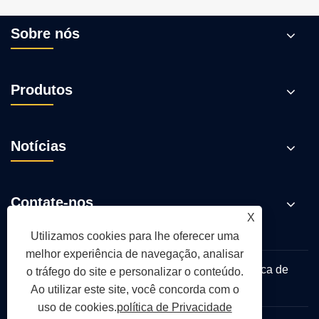
Sobre nós
Produtos
Notícias
Contate-nos
X
Utilizamos cookies para lhe oferecer uma
melhor experiência de navegação, analisar
Links
Sitemap
RSS
XML
política de
o tráfego do site e personalizar o conteúdo.
Privacidade
Ao utilizar este site, você concorda com o
uso de cookies.
política de Privacidade