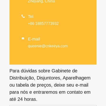
Zhejiang, China

Tel
+86 18857773932
E-mail

queenie@cnkeeya.com
Para dúvidas sobre Gabinete de
Distribuição, Disjuntores, Aparelhagem
ou tabela de preços, deixe seu e-mail
para nós e entraremos em contato em
até 24 horas.